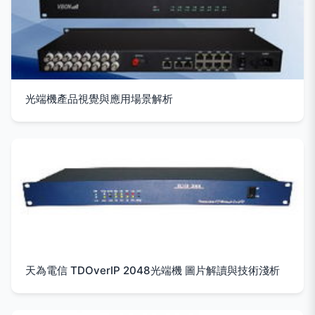
光端機產品視覺與應用場景解析
天為電信 TDOverIP 2048光端機 圖片解讀與技術淺析