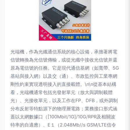
光端機，作為光纖通信系統的核心設備，承擔著將電
信號轉換為光信號傳輸，或從光纖中接收光信號并還
原為電信號的任務。它是現代通信基網（如寬帶、5G
基站與接入網）以及交（通）、市政監控與工業專網
剛性約束實現透明接入的直接載體。\n\n從基本結構
看，光端機通常包括光發射單元（放大與調制載體
光）、光接收單元，以及工作在FP、DFB，或外調制
分布反射等特點源下的物理層電路；業務接口形式涵
蓋以太網數據口（[100Mbit/1G]/10G/RPR及相關波
特率的自適應）、E１（2.048Mb//s GSM/LTE信令