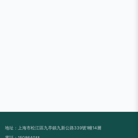
地址：上海市松江區九亭鎮九新公路339號1幢14層
電話：1508640**