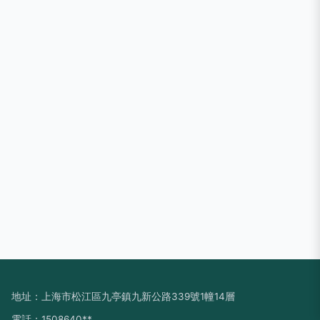
地址：上海市松江區九亭鎮九新公路339號1幢14層
電話：1508640**