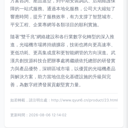
方案咨詢、產品選型，到中期安裝調試、后期維護保
障的一站式服務。通過本地化服務，公司大大縮短了
響應時間，提升了服務效率，有力支撐了智慧城市、
平安工程、企業專網等各類項目的順利實施。
隨著“雙千兆”網絡建設和各行業數字化轉型的深入推
進，光端機市場將持續擴容，技術也將向更高速率、
更低功耗、更高集成度和更智能網管的方向演進。武
漢共創技源科技合肥辦事處將繼續依托總部的研發實
力與產品優勢，深耕區域市場，以優質的光端機產品
與解決方案，助力當地信息化基礎設施的升級與完
善，為數字經濟發展貢獻堅實力量。
如若轉載，請注明出處：http://www.qyun6.cn/product/23.html
更新時間：2026-08-06 12:14:02